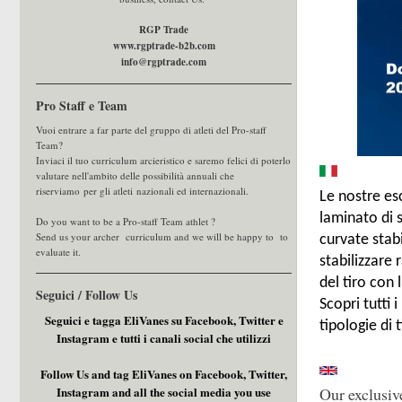
RGP Trade
www.rgptrade-b2b.com
info@rgptrade.com
Pro Staff e Team
Vuoi entrare a far parte del gruppo di atleti del Pro-staff
Team?
Inviaci il tuo curriculum arcieristico e saremo felici di poterlo
valutare nell'ambito delle possibilità annuali che
riserviamo per gli atleti nazionali ed internazionali.
Le nostre es
laminato di 
Do you want to be a Pro-staff Team athlet ?
Send us your archer curriculum and we will be happy to to
curvate stab
evaluate it.
stabilizzare 
del tiro con 
Seguici / Follow Us
Scopri tutti 
Seguici e tagga EliVanes su Facebook, Twitter e
tipologie di 
Instagram e tutti i canali social che utilizzi
Follow Us and tag EliVanes on Facebook, Twitter,
Instagram and all the social media you use
Our exclusiv