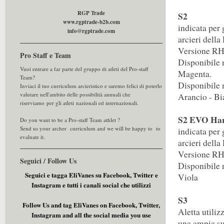
RGP Trade
S2
www.rgptrade-b2b.com
indicata per 
info@rgptrade.com
arcieri della
Versione R
Pro Staff e Team
Disponibile n
Vuoi entrare a far parte del gruppo di atleti del Pro-staff
Magenta.
Team?
​Disponibile 
Inviaci il tuo curriculum arcieristico e saremo felici di poterlo
valutare nell'ambito delle possibilità annuali che
Arancio - B
riserviamo per gli atleti nazionali ed internazionali.
S2 EVO Ha
Do you want to be a Pro-staff Team athlet ?
Send us your archer curriculum and we will be happy to to
indicata per 
evaluate it.
arcieri della
Versione R
Seguici / Follow Us
Disponibile 
Seguici e tagga EliVanes su Facebook, Twitter e
Viola
Instagram e tutti i canali social che utilizzi
S3
Follow Us and tag EliVanes on Facebook, Twitter,
Aletta utiliz
Instagram and all the social media you use
una ampia su